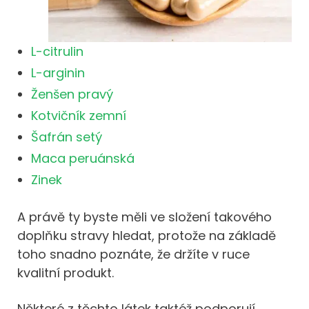
L-citrulin
L-arginin
Ženšen pravý
Kotvičník zemní
Šafrán setý
Maca peruánská
Zinek
A právě ty byste měli ve složení takového
doplňku stravy hledat, protože na základě
toho snadno poznáte, že držíte v ruce
kvalitní produkt.
Některé z těchto látek taktéž podporují