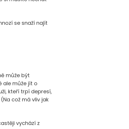
nozí se snaží najít
ině může být
 ale může jít o
, kteří trpí depresí,
(Na což má vliv jak
častěji vychází z