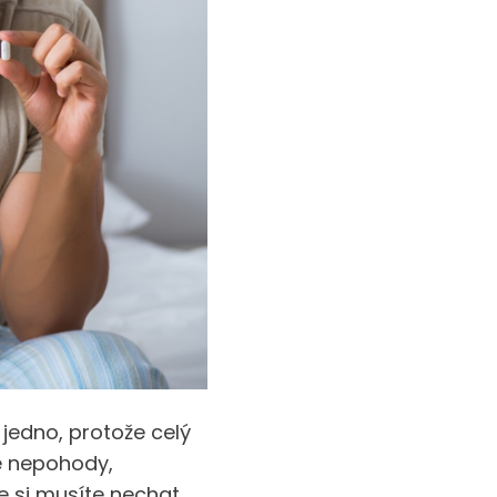
 jedno, protože celý
é nepohody,
že si musíte nechat