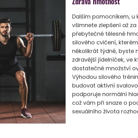
Zdravá hmotnost
Dalším pomocníkem, u k
všimnete zlepšení až za 
přebytečné tělesné hmo
silového cvičení, které
několikrát týdně, byste m
zdravější jídelníček, ve
dostatečné množství ov
Výhodou silového trénin
budovat aktivní svalov
podporuje normální hla
což vám při snaze o p
sexuálního života rozh