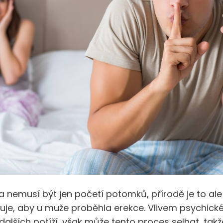
a nemusí být jen početí potomků, přírodě je to ale
uje, aby u muže proběhla erekce. Vlivem psychick
dalších potíží, však může tento proces selhat, tak