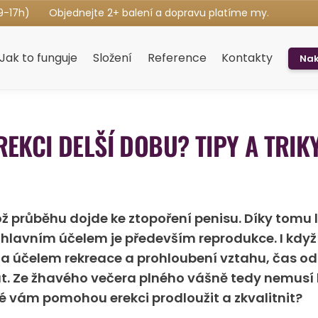
9-17h)
Objednejte 2+ balení a dopravu platíme my.
Jak to funguje
Složení
Reference
Kontakty
Nak
EKCI DELŠÍ DOBU? TIPY A TRIKY
hož průběhu dojde ke ztopoření penisu. Díky tomu l
ž hlavním účelem je především reprodukce. I kdy
 za účelem rekreace a prohloubení vztahu, čas od
 Ze žhavého večera plného vášně tedy nemusí být
é vám pomohou erekci prodloužit a zkvalitnit?