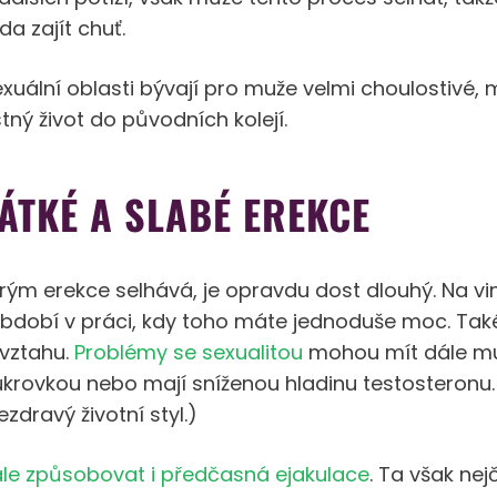
da zajít chuť.
xuální oblasti bývají pro muže velmi choulostivé, m
stný život do původních kolejí.
ÁTKÉ A SLABÉ EREKCE
terým erekce selhává, je opravdu dost dlouhý. Na v
 období v práci, kdy toho máte jednoduše moc. Také
 vztahu.
Problémy se sexualitou
mohou mít dále muži
ukrovkou nebo mají sníženou hladinu testosteronu. 
ezdravý životní styl.)
e způsobovat i předčasná ejakulace
. Ta však nej