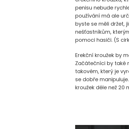
penisu nebude rychle
používání má ale urči
byste se měli držet, j
nešťastníkům, kterým
pomoci hasiči. (S cir
Erekční kroužek by mě
Začátečníci by také 
takovém, který je vyr
se dobře manipuluje.
kroužek déle než 20 m