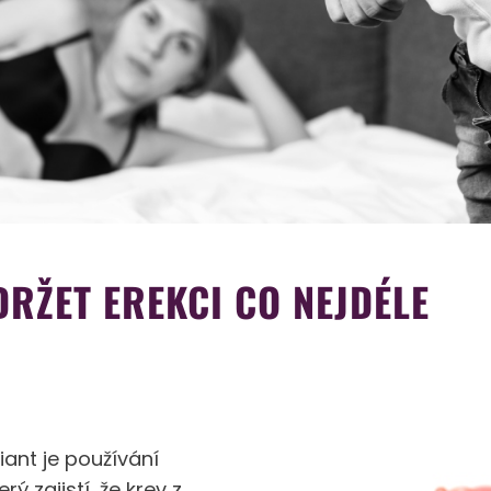
UDRŽET EREKCI CO NEJDÉLE
iant je používání
rý zajistí, že krev z