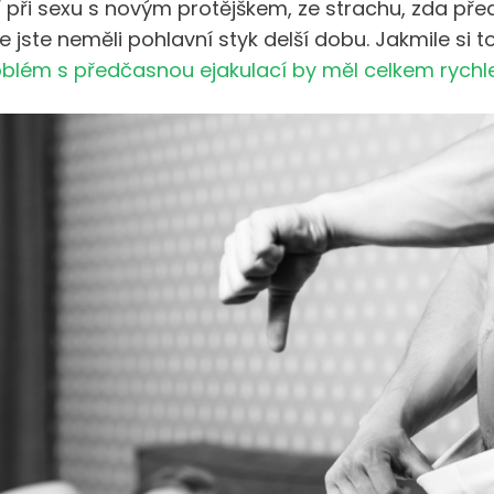
ní při sexu s novým protějškem, ze strachu, zda př
že jste neměli pohlavní styk delší dobu. Jakmile si 
blém s předčasnou ejakulací by měl celkem rychl