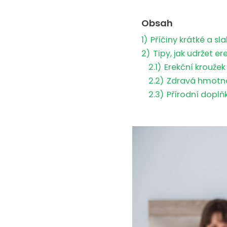
Obsah
1)
Příčiny krátké a sl
2)
Tipy, jak udržet er
2.1)
Erekční kroužek
2.2)
Zdravá hmotn
2.3)
Přírodní doplňk