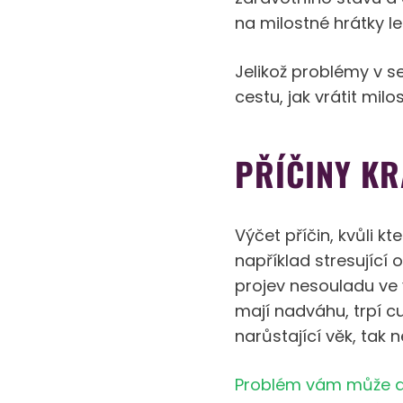
na milostné hrátky le
Jelikož problémy v se
cestu, jak vrátit milo
PŘÍČINY KR
Výčet příčin, kvůli k
například stresující
projev nesouladu ve
mají nadváhu, trpí c
narůstající věk, tak n
Problém vám může al