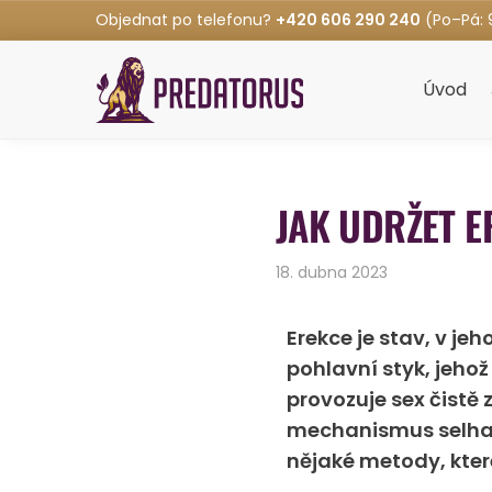
Objednat po telefonu?
+420 606 290 240
(Po–Pá: 
Úvod
JAK UDRŽET ER
18. dubna 2023
Erekce je stav, v je
pohlavní styk, jeho
provozuje sex čistě
mechanismus selhat.
nějaké metody, kter