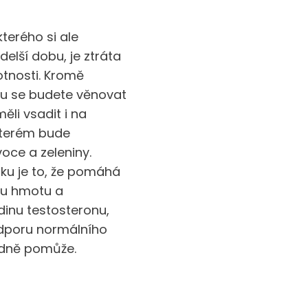
terého si ale
delší dobu, je ztráta
tnosti. Kromě
mu se budete věnovat
ěli vsadit i na
 kterém bude
oce a zeleniny.
ku je to, že pomáhá
ou hmotu a
dinu testosteronu,
odporu normálního
odně pomůže.