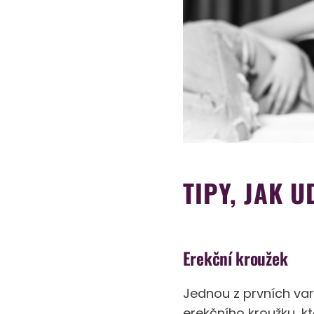
TIPY, JAK 
Erekční kroužek
Jednou z prvních var
erekčního kroužku, kte