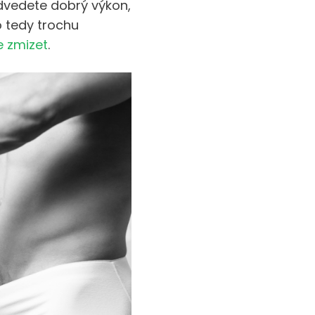
edvedete dobrý výkon,
to tedy trochu
e zmizet
.