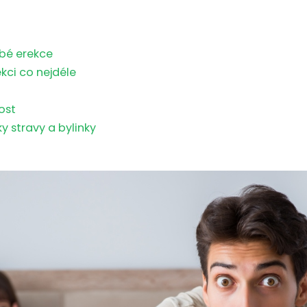
abé erekce
ekci co nejdéle
ost
y stravy a bylinky