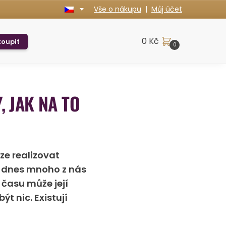
Vše o nákupu
|
Můj účet
0
Kč
oupit
0
, JAK NA TO
ze realizovat
ž dnes mnoho z nás
 času může její
 nic. Existují