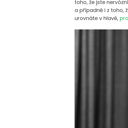
toho, že jste nervóz
a případně i z toho, 
urovnáte v hlavě,
pro