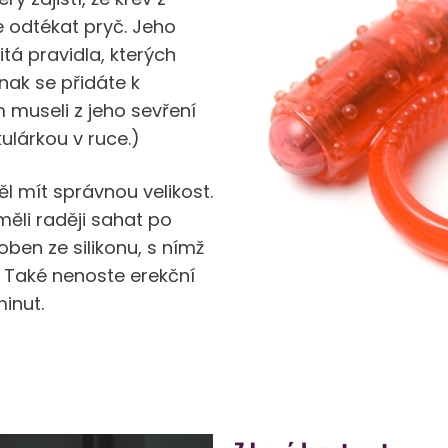
 odtékat pryč. Jeho
tá pravidla, kterých
inak se přidáte k
 museli z jeho sevření
kulárkou v ruce.)
l mít správnou velikost.
měli raději sahat po
oben ze silikonu, s nímž
 Také nenoste erekční
inut.