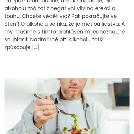
naopak! Dlouhodobé, ale i krátkodobé, pití
alkoholu má totiž negativní vliv na erekci a
touhu. Chcete vědět víc? Pak pokračujte ve
čtení! O alkoholu se říká, že je metlou lidstva. A
my musíme s tímto prohlášením jednoznačně
souhlasit. Nadměrné pití alkoholu totiž
způsobuje […]