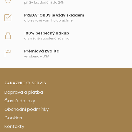
při 2+ ks, dodání do 24h
PREDATORUS je vždy skladem
a bleskově vám ho doručíme
100% bezpečný nákup
diskrétně zabalená zásilka
Prémiová kvalita
vyrobeno v USA
ZÁKAZNICKÝ SERVIS
Doprava a platba
Časté dotazy
Obchodní podmínky
Cookies
Kontakty