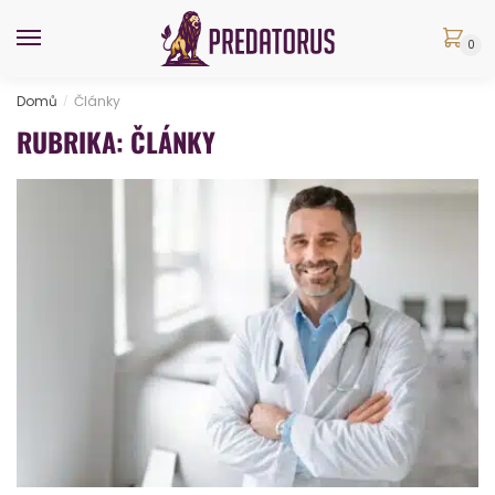
Skip
Skip
to
to
0
navigation
content
Domů
Články
/
RUBRIKA:
ČLÁNKY