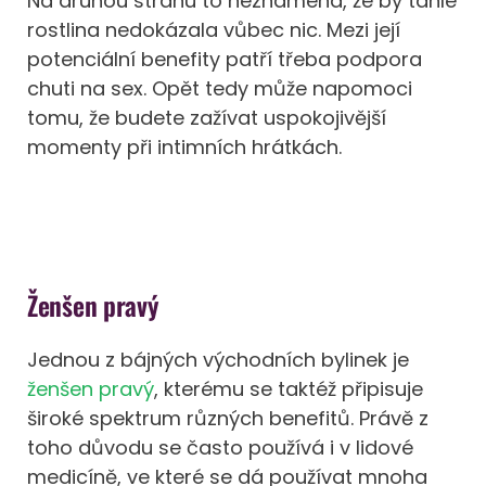
Na druhou stranu to neznamená, že by tahle
rostlina nedokázala vůbec nic. Mezi její
potenciální benefity patří třeba podpora
chuti na sex. Opět tedy může napomoci
tomu, že budete zažívat uspokojivější
momenty při intimních hrátkách.
Ženšen pravý
Jednou z bájných východních bylinek je
ženšen pravý
, kterému se taktéž připisuje
široké spektrum různých benefitů. Právě z
toho důvodu se často používá i v lidové
medicíně, ve které se dá používat mnoha