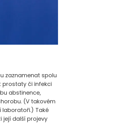
hou zaznamenat spolu
prostaty či infekci
bu abstinence,
chorobu. (V takovém
í laboratoři.) Také
její další projevy