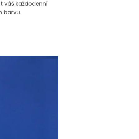
at váš každodenní
o barvu.