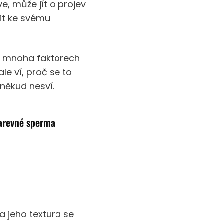
e, může jít o projev
it ke svému
na mnoha faktorech
le ví, proč se to
oněkud nesví.
barevné sperma
a jeho textura se