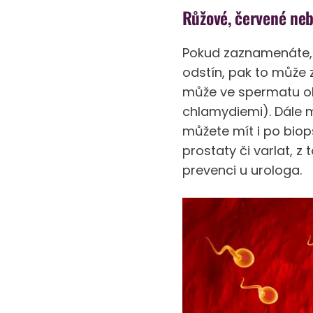
Růžové, červené ne
Pokud zaznamenáte, 
odstín, pak to může 
může ve spermatu ob
chlamydiemi). Dále m
můžete mít i po biops
prostaty či varlat, 
prevenci u urologa.