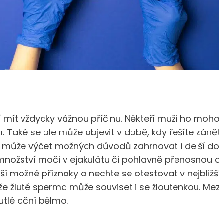
 mít vždycky vážnou příčinu. Někteří muži ho mo
 Také se ale může objevit v době, kdy řešíte zánět 
 může výčet možných důvodů zahrnovat i delší do
nožství moči v ejakulátu či pohlavně přenosnou 
lší možné příznaky a nechte se otestovat v nejbližš
e žluté sperma může souviset i se žloutenkou. Mezi 
utlé oční bělmo.