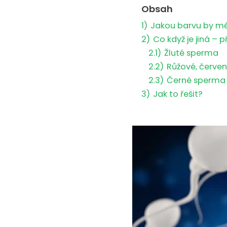
Obsah
1)
Jakou barvu by m
2)
Co když je jiná – p
2.1)
Žluté sperma
2.2)
Růžové, červe
2.3)
Černé sperma
3)
Jak to řešit?