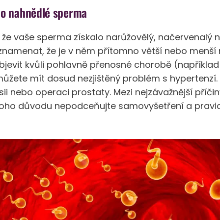
bo nahnědlé sperma
že vaše sperma získalo narůžovělý, načervenalý 
znamenat, že je v něm přítomno větší nebo menší 
jevit kvůli pohlavně přenosné chorobě (napříkl
ůžete mít dosud nezjištěný problém s hypertenzí.
ii nebo operaci prostaty. Mezi nejzávažnější příči
z toho důvodu nepodceňujte samovyšetření a pravi