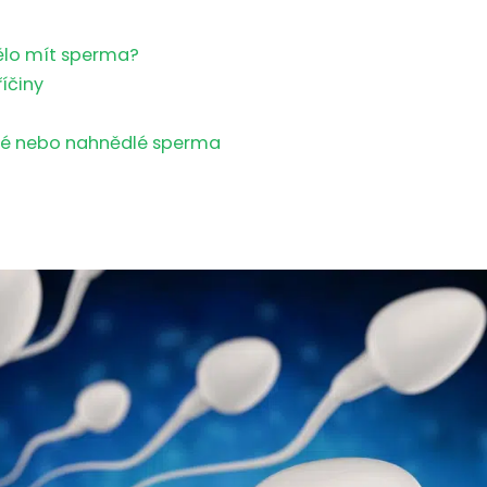
ělo mít sperma?
říčiny
né nebo nahnědlé sperma