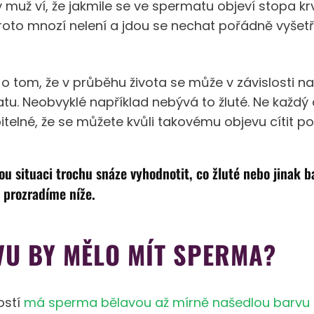
muž ví, že jakmile se ve spermatu objeví stopa krv
roto mnozí nelení a jdou se nechat pořádně vyšetř
 o tom, že v průběhu života se může v závislosti 
u. Neobvyklé například nebývá to žluté. Ne každý a
itelné, že se můžete kvůli takovému objevu cítit p
ou situaci trochu snáze vyhodnotit, co žluté nebo jinak 
 prozradíme níže.
VU BY MĚLO MÍT SPERMA?
ostí
má sperma bělavou až mírně našedlou barvu