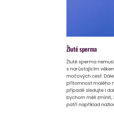
Žluté sperma
Žluté sperma nemusí
s narůstajícím věkem.
močových cest. Dále
přítomnost malého m
případě sledujte i da
bychom měli zmínit, ž
patří například nažlo