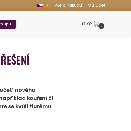
Vše o nákupu
|
Můj účet
0
Kč
oupit
0
 ŘEŠENÍ
početí nového
 například kouření či
ste se kvůli žlutému