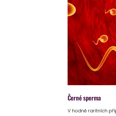
Černé sperma
V hodně raritních p