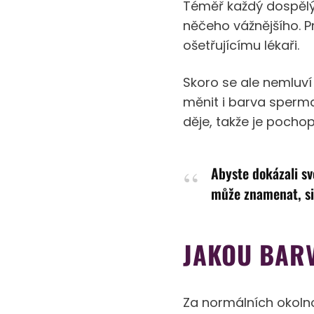
Téměř každý dospělý 
něčeho vážnějšího. P
ošetřujícímu lékaři.
Skoro se ale nemluví
měnit i barva spermat
děje, takže je pochop
Abyste dokázali sv
může znamenat, si
JAKOU BAR
Za normálních okoln