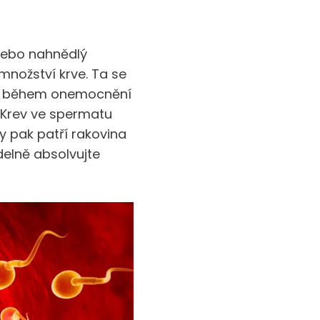
nebo nahnědlý
množství krve. Ta se
ad během onemocnění
 Krev ve spermatu
ny pak patří rakovina
delně absolvujte