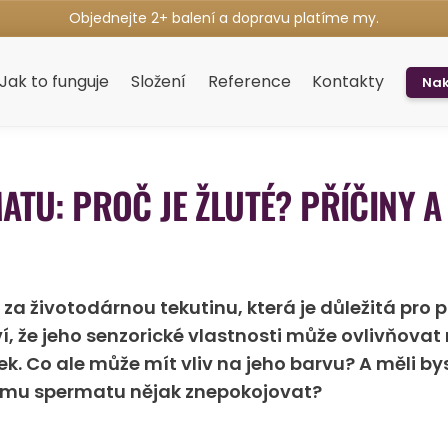
Objednejte 2+ balení a dopravu platíme my.
Jak to funguje
Složení
Reference
Kontakty
Nak
TU: PROČ JE ŽLUTÉ? PŘÍČINY A
za životodárnou tekutinu, která je důležitá pro 
ví, že jeho senzorické vlastnosti může ovlivňovat
k. Co ale může mít vliv na jeho barvu? A měli by
ému spermatu nějak znepokojovat?