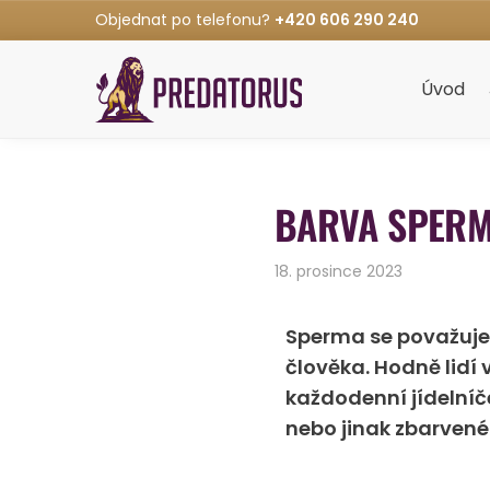
Objednat po telefonu?
+420 606 290 240
Úvod
BARVA SPERMA
18. prosince 2023
Sperma se považuje 
člověka. Hodně lidí 
každodenní jídelníče
nebo jinak zbarven